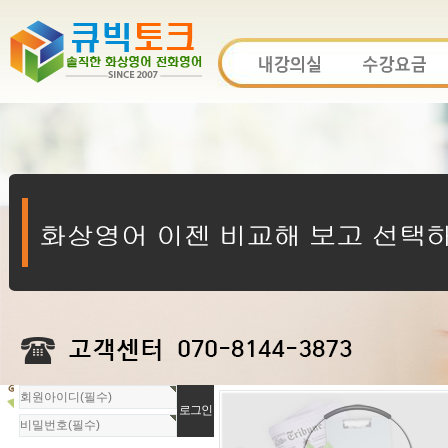
회
원
로
그