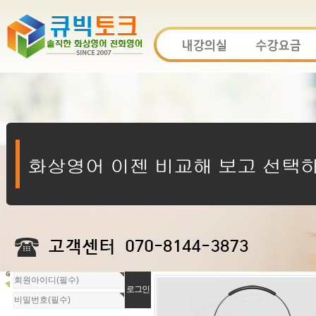
회
원
로
그