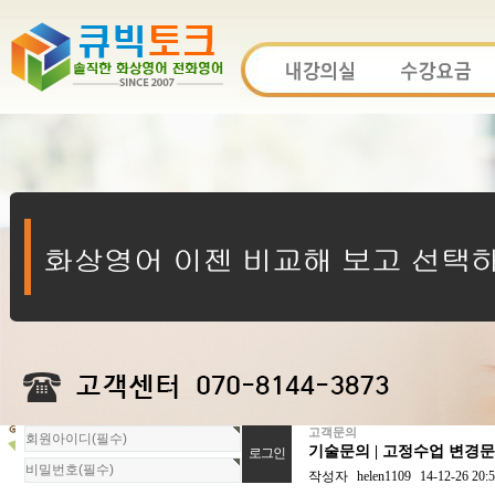
고객문의
회
기술문의 | 고정수업 변경
원
로
작성자
helen1109
14-12-26 20:
그