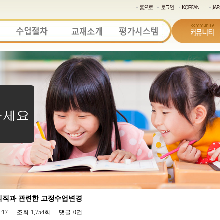
생님 퇴직과 관련한 고정수업변경
3:17
조회
1,754회
댓글
0건