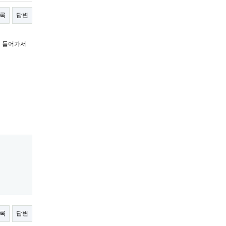
록
답변
에 들어가서
록
답변