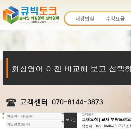
고객문의
회
교재요청 | 교재 부탁드려요
원
로
작성자
Daiy
10-06-23 17:27
조
그