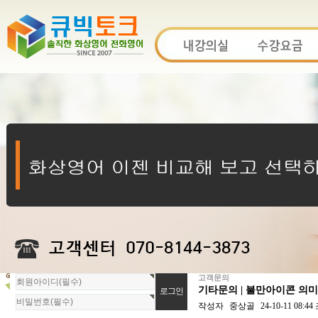
고객문의
회
기타문의 | 불만아이콘 의
원
로
작성자
중상골
24-10-11 08:44
그