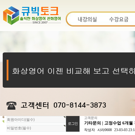
고객문의
회
기타문의 | 고정수업 6개월
원
로
작성자
사라0608
23-03-03 23:1
그