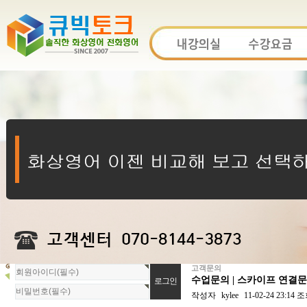
고객문의
회
수업문의 | 스카이프 연결
원
로
작성자
kylee
11-02-24 23:14
조
그