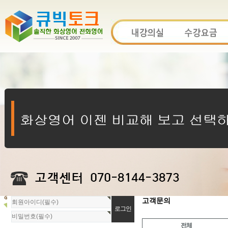
회
고객문의
원
로
전체
그