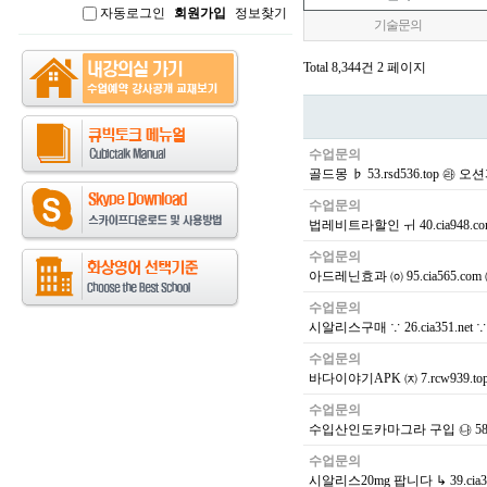
자동로그인
회원가입
정보찾기
인
기술문의
Total 8,344건
2 페이지
수업문의
골드몽 ♭ 53.rsd536.top
수업문의
법레비트라할인 ㅟ 40.cia948
수업문의
아드레닌효과 ㈇ 95.cia565
수업문의
시알리스구매 ∵ 26.cia351.ne
수업문의
바다이야기APK ㈈ 7.rcw939.
수업문의
수입산인도카마그라 구입 ㉯ 58.c
수업문의
시알리스20mg 팝니다 ↳ 39.ci