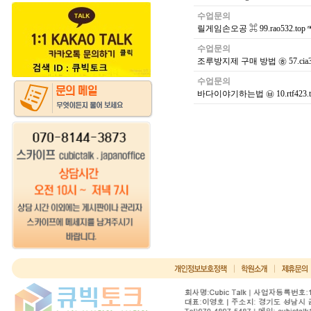
수업문의
릴게임손오공 ⌘ 99.rao532
수업문의
조루방지제 구매 방법 ㉭ 57.cia
수업문의
바다이야기하는법 ㉥ 10.rtf42