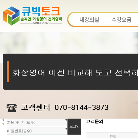
회
고객문의
원
로
전체
그