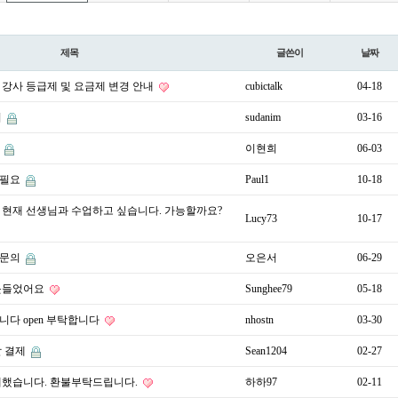
제목
글쓴이
날짜
강사 등급제 및 요금제 변경 안내
cubictalk
04-18
의
sudanim
03-16
장
이현희
06-03
인필요
Paul1
10-18
 현재 선생님과 수업하고 싶습니다. 가능할까요?
Lucy73
10-17
소문의
오은서
06-29
못들었어요
Sunghee79
05-18
다 open 부탁합니다
nhostn
03-30
할 결제
Sean1204
02-27
제했습니다. 환불부탁드립니다.
하하97
02-11