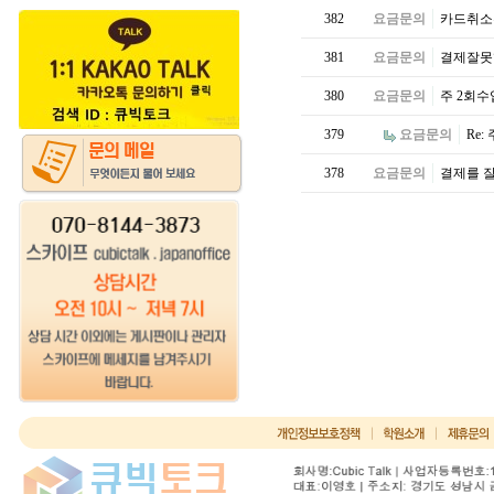
382
요금문의
카드취
381
요금문의
결제잘못
380
요금문의
주 2회
379
요금문의
Re
378
요금문의
결제를 잘