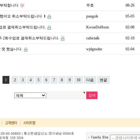
소부탁합니다
주호
08-26
했어요 취소부탁드립니다
1
pungsik
05-05
수업료 결제취소부탁드립니다.
KwonDoHoon
02-08
: 주 2회수업료 결제취소부탁드립니다.
cubictalk
02-10
 못 했습니다.
wjdgusdnr
02-04
1
2
3
4
5
6
7
8
9
10
다음
맨끝