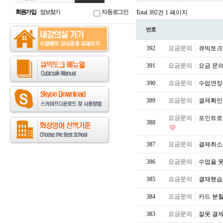
회원가입
정보찾기
자동로그인
Total 392건
1 페이지
번호
392
요금문의
큐빅토크 
391
요금문의
요금 문
390
요금문의
수업연
389
요금문의
결제확
요금문의
포인트로
388
387
요금문의
결제취
386
요금문의
수업을 
385
요금문의
결재했습니
384
요금문의
카드 분
383
요금문의
잘못 결