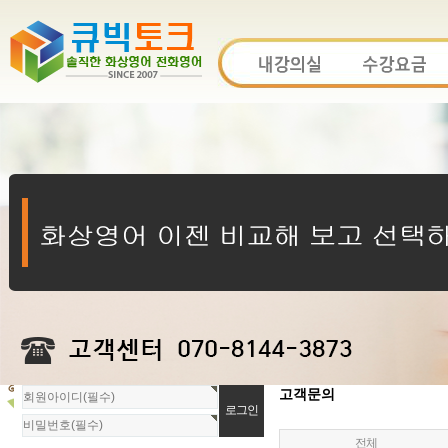
회
고객문의
원
로
전체
그