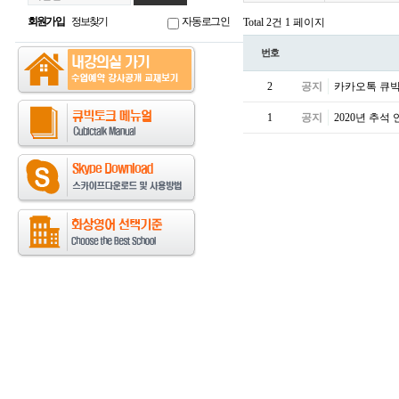
회원가입
정보찾기
자동로그인
Total 2건
1 페이지
번호
2
공지
카카오톡 큐빅
1
공지
2020년 추