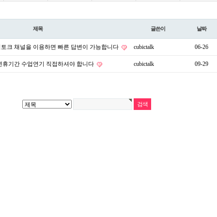
제목
글쓴이
날짜
토크 채널을 이용하면 빠른 답변이 가능합니다
cubictalk
06-26
석 연휴기간 수업연기 직접하셔야 합니다
cubictalk
09-29