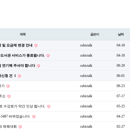
제목
글쓴이
날짜
 및 요금제 변경 안내
cubictalk
04-18
 전자도서관 서비스가 종료됩니다.
cubictalk
04-18
직접 연기해 주셔야 합니다
cubictalk
09-29
재신청 건
1
cubictalk
06-01
연기
cubictalk
09-23
 주소
cubictalk
07-17
준으로 수강료가 약간 인상 됩니다.
cubictalk
05-25
7-5487 바뀌었습니다.
cubictalk
04-27
토크 체육대회
cubictalk
02-27