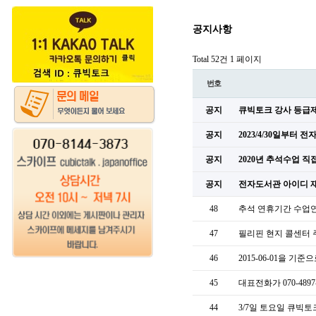
공지사항
Total 52건
1 페이지
번호
공지
큐빅토크 강사 등급제
공지
2023/4/30일부터
공지
2020년 추석수업 
공지
전자도서관 아이디 
48
추석 연휴기간 수업
47
필리핀 현지 콜센터
46
2015-06-01을 기
45
대표전화가 070-489
44
3/7일 토요일 큐빅