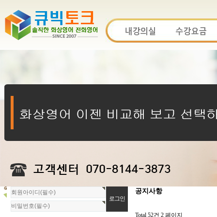
회
공지사항
원
로
그
Total 52건
2 페이지