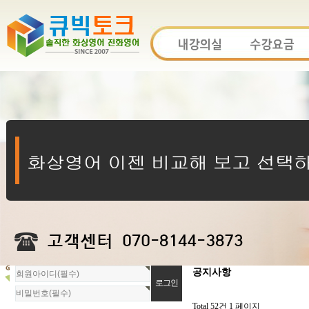
회
공지사항
원
로
그
Total 52건
1 페이지