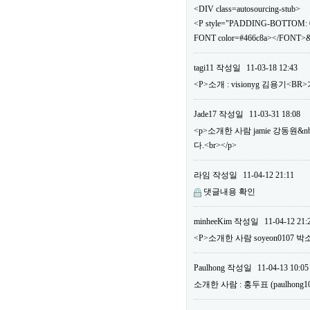
<DIV class=autosourcing-stub>
<P style="PADDING-BOTTOM: 0
FONT color=#466c8a></FONT>&
tagi11
작성일
11-03-18 12:43
<P>소개 : visionyg 김용기<B
Jade17
작성일
11-03-31 18:08
<p>소개한 사람 jamie 강동원&n
다.<br></p>
라임
작성일
11-04-12 21:11
댓글내용 확인
minheeKim
작성일
11-04-12 21:
<P>소개한 사람 soyeon0107 박
Paulhong
작성일
11-04-13 10:05
소개한 사람 : 홍두표 (paulho