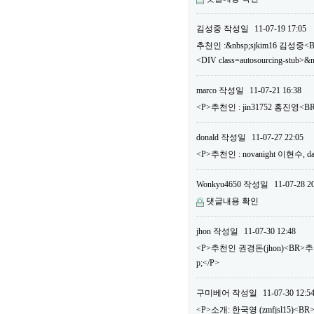
김성중
작성일
11-07-19 17:05
추천인 :&nbsp;sjkim16 김성중<
<DIV class=autosourcing-stub>&
marco
작성일
11-07-21 16:38
<P>추천인 : jin31752 홍진영
donald
작성일
11-07-27 22:05
<P>추천인 : novanight 이현수
Wonkyu4650
작성일
11-07-28 2
댓글내용 확인
jhon
작성일
11-07-30 12:48
<P>추천인 권경돈(jhon)<BR>
p;</P>
구미베어
작성일
11-07-30 12:5
<P>소개: 한국영 (zmfjsl15)<BR>