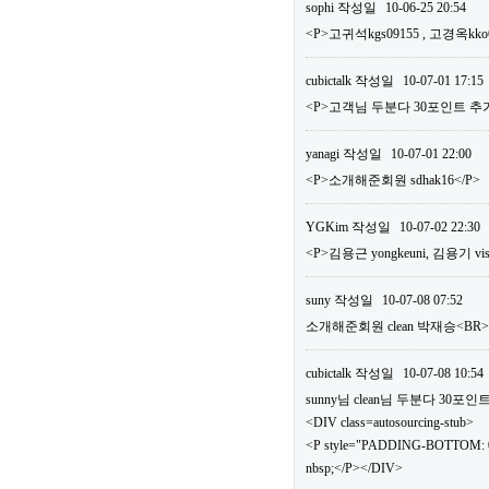
sophi
작성일
10-06-25 20:54
<P>고귀석kgs09155 , 고경옥kko
cubictalk
작성일
10-07-01 17:15
<P>고객님 두분다 30포인트 추가
yanagi
작성일
10-07-01 22:00
<P>소개해준회원 sdhak16</P>
YGKim
작성일
10-07-02 22:30
<P>김용근 yongkeuni, 김용기 vis
suny
작성일
10-07-08 07:52
소개해준회원 clean 박재승<B
cubictalk
작성일
10-07-08 10:54
sunny님 clean님 두분다 30
<DIV class=autosourcing-stub>
<P style="PADDING-BOTTOM: 0
nbsp;</P></DIV>