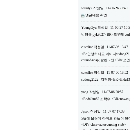
wendy7
작성일
11-06-26 21:40
댓글내용 확인
YoungGyu
작성일
11-06-27 15:
박영규 pyk8627<BR>조우태 c
cutealice
작성일
11-07-06 13:47
<P>안녕하세요 아이디sudong2122
entine&nbsp; 발렌타인<BR>
cutealice
작성일
11-07-06 13:52
sudong2122--깈경점<BR>linda1
yong
작성일
11-07-06 20:57
<P>dallim62 조학수 <BR>n
Jyson
작성일
11-07-07 17:38
5월에 올린게 아직도 안들어 왔어요.
<DIV class=autosourcing-stub>