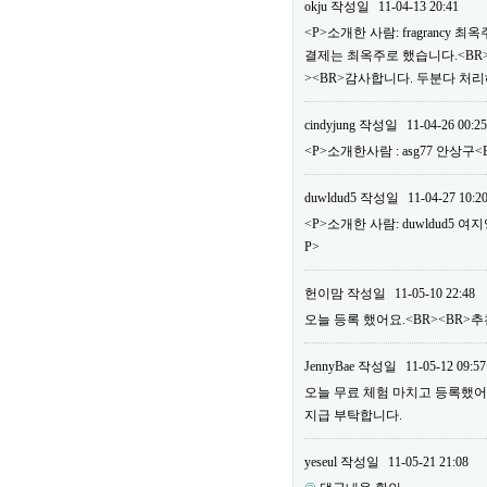
okju
작성일
11-04-13 20:41
<P>소개한 사람: fragrancy
결제는 최옥주로 했습니다.<BR>
><BR>감사합니다. 두분다 처리
cindyjung
작성일
11-04-26 00:25
<P>소개한사람 : asg77 안상구
duwldud5
작성일
11-04-27 10:2
<P>소개한 사람: duwldud5 여
P>
헌이맘
작성일
11-05-10 22:48
오늘 등록 했어요.<BR><BR>추천
JennyBae
작성일
11-05-12 09:57
오늘 무료 체험 마치고 등록했어요.<
지급 부탁합니다.
yeseul
작성일
11-05-21 21:08