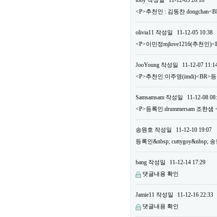
toby
작성일
11-12-03 20:18
<P>추천인 : 김동찬 dongchan<
olivia11
작성일
11-12-05 10:38
<P>이민정mjlove1216(추천인)<
JooYoung
작성일
11-12-07 11:1
<P>추천인:이주영(imdi)<BR>등록
Samsamsam
작성일
11-12-08 08
<P>등록인:drummersam 조한샘 
송원호
작성일
11-12-10 19:07
등록인&nbsp; cuttygoy&nbsp;
bang
작성일
11-12-14 17:29
댓글내용 확인
Jamie11
작성일
11-12-16 22:33
댓글내용 확인