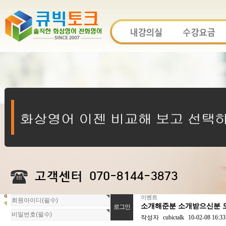
이벤트
회
소개해준분 소개받으신분 모
원
로
작성자
cubictalk
10-02-08 16:33
그