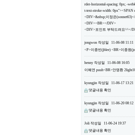
rder-horizontal-spacing: 0px; -webki
t-text-stroke-width: 0px"><SPA
<DIV>&nbsp;이정은(sonnet63)<
<DIV><BR></DIV>
<DIV>포인트 부탁드려요^^</DIV
jongwon
작성일
11-06-08 11:11
<P>이종빈(jblee) <BR>이종원(
henny
작성일
11-06-08 16:05
이혜연 puuh<BR>안명환 2li
kyungjin
작성일
11-06-17 13:21
댓글내용 확인
kyungjin
작성일
11-06-20 08:12
댓글내용 확인
Joli
작성일
11-06-24 19:37
댓글내용 확인