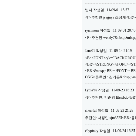
병자
작성일
11-09-01 15:57
<P>추천인 jssguys 조성재<BR>
ryanmom
작성일
11-09-01 20:46
<P>추천인 wendy7&nbsp;&nbsp
Jane01
작성일
11-09-14 21:19
<P><FONT style="BACKGROUN
<BR></STRONG></FONT><ST
<BR>&nbsp;<BR></FONT><BR>
ONG>등록인 : 김가은&nbsp; jan
LydiaYu
작성일
11-09-23 16:23
<P>추천인: 김준영 lifeisbdc<BR
cheerful
작성일
11-09-23 21:28
추천인: 서정민 sjm3525<BR>등록
ellypinky
작성일
11-09-24 16:35