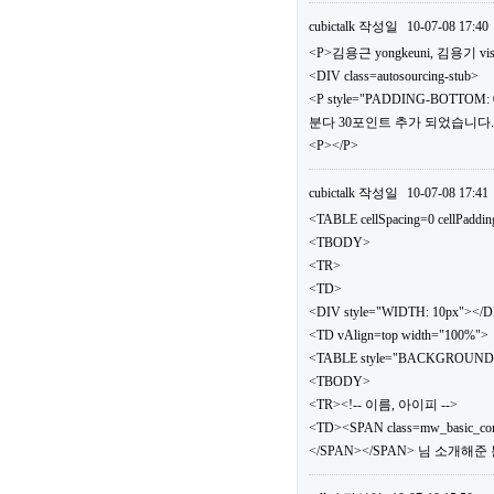
cubictalk
작성일
10-07-08 17:40
<P>김용근 yongkeuni, 김용기 vis
<DIV class=autosourcing-stub>
<P style="PADDING-BOTTOM: 0
분다 30포인트 추가 되었습니다.</
<P></P>
cubictalk
작성일
10-07-08 17:41
<TABLE cellSpacing=0 cellPaddi
<TBODY>
<TR>
<TD>
<DIV style="WIDTH: 10px"></
<TD vAlign=top width="100%">
<TABLE style="BACKGROUND: url(.
<TBODY>
<TR><!-- 이름, 아이피 -->
<TD><SPAN class=mw_basic_c
</SPAN></SPAN> 님 소개해준 