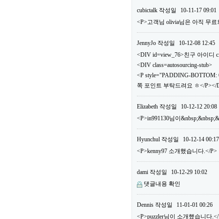
cubictalk
작성일
10-11-17 09:01
<P>고객님 olivia님은 아직
JennyJo
작성일
10-12-08 12:45
<DIV id=view_76>친구 아이디 ci
<DIV class=autosourcing-stub>
<P style="PADDING-BOTTOM: 0
쪽 포인트 부탁드려요 ㅎ</P></DI
Elizabeth
작성일
10-12-12 20:08
<P>in991130님이&nbsp;&nbs
Hyunchul
작성일
10-12-14 00:17
<P>kenny97 소개했습니다.</P>
dami
작성일
10-12-29 10:02
댓글내용 확인
Dennis
작성일
11-01-01 00:26
<P>puzzler님이 소개했습니다.</