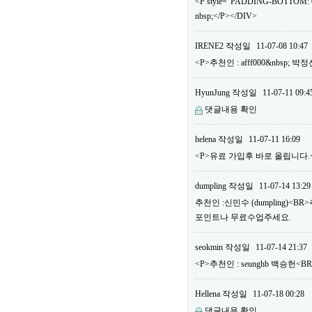
<P style="PADDING-BOTTOM: 0
nbsp;</P></DIV>
IRENE2
작성일
11-07-08 10:47
<P>추천인 : afff000&nbsp; 
HyunJung
작성일
11-07-11 09:4
댓글내용 확인
helena
작성일
11-07-11 16:09
<P>유료 가입후 바로 올립니다.<B
dumpling
작성일
11-07-14 13:29
추천인 :신민수 (dumpling)<B
포인트나 무료수업주세요.
seokmin
작성일
11-07-14 21:37
<P>추천인 : seunghb 백승헌<B
Hellena
작성일
11-07-18 00:28
댓글내용 확인