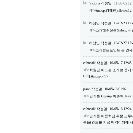
Victoria
작성일
11-03-05 12:
<P>&nbsp;김혜진jsflower12
하정민
작성일
12-02-23 17:
<P>소개해주신분&nbsp; 서민우 m
하정민
작성일
12-02-27 17:
<P>소개받은포인트 는 언제주
cubictalk
작성일
10-05-17 12:45
<P>회원님 어느분 소개로 듣게
니다.&nbsp;</P>
jason
작성일
10-05-18 01:02
<P>김기륜 kijyunj- 이종혁 Jaso
cubictalk
작성일
10-05-18 12:24
<P>김기륜 이종혁님 두분 모두다&
분)포인트를 지금 예약이외에 사용하실 