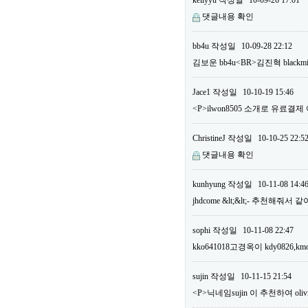
kellyyu
작성일
10-09-26 17:01
댓글내용 확인
bb4u
작성일
10-09-28 22:12
김보운 bb4u<BR>김진혁 bla
Jace1
작성일
10-10-19 15:46
<P>ilwon8505 소개로 유료결
ChristineJ
작성일
10-10-25 22:5
댓글내용 확인
kunhyung
작성일
10-11-08 14:4
jhdcome &lt;&lt;- 추천해줘서
sophi
작성일
10-11-08 22:47
kko641018고경옥이 kdy0826,km
sujin
작성일
10-11-15 21:54
<P>닉네임sujin 이 추천하여 o