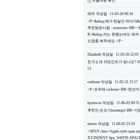
댓글내용 확인
래두
작성일
11-05-26 00:34
<P>&nbsp;제가 한달간 하다가&
추천받은사람 : xoenxoen<B
R>&nbsp;저는 못했는데도 제
신경좀 써주세요.</P>
Elizabeth
작성일
11-05-26 22:01
친구소개 10포인트가 맞나요? 
다
corleone
작성일
11-05-31 15:17
<P>조우태 corleone<BR>한선
hyunwoo
작성일
11-06-02 09:51
추천인:손오기(nomtop)<BR>가
moses
작성일
11-06-03 23:10
<SPAN class=Apple-style-span
XT-INDENT: 0px; WHITE-SPACE: 