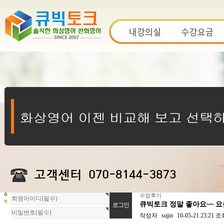
수업후기
회
큐빅토크 정말 좋아요~~ 
원
로
작성자
sujin
10-05-21 23:21
조
그