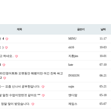
제목
글쓴이
날짜
다
4
MINU
11-17
:)
sh16
10-03
고 하네요..
지환jim
10-01
1
kate
07-10
온라인영어회화 오랫동안 해봤지만 여긴 진짜 싸고
INSEON
06-21
2
~~ 요즘 신나서 공부한답니다.
sujin
05-21
정말 알찬 수업이었떤것 같아요 **
앤디맘
05-18
 정말 많이 받았습니다.
제임스
05-07