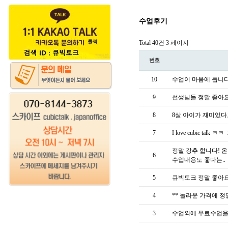
수업후기
Total 40건
3 페이지
번호
10
수업이 마음에 듭니
9
선생님들 정말 좋아요 
8
8살 아이가 재미있다
7
I love cubic talk ㅋㅋ
정말 강추 합니다! 
6
수업내용도 좋다는..
5
큐빅토크 정말 좋아요
4
** 놀라운 가격에 
3
수업외에 무료수업을