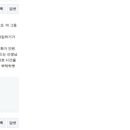
록
답변
. 머 그동
 가입하기가
계화가 안된
 드는 선생님
대로 시간을
기 부탁하쎳
록
답변