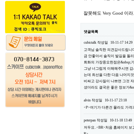
잘못해도 Very Good 
댓글목록
cubictalk
작성일
10-11-17 14:29
고객님 솔직한 의견감사드립니다.
금 안좋아서 솔직이 발길을 돌리
회화의 가장중요한점은&nbsp;
그냥 너그럽게 이해해주시면 감사
는데 최선을 다한 다음 나머지것을
비싸고 강사질이 나쁘면 그것 자
셨더라도 결국은 좋은 정보가&nb
alvin
작성일
10-11-17 23:18
<P>여기가 다른건 몰라도 가격
peterpan
작성일
10-11-18 13:49
저두요..<BR>처음 홈페이지 
R>