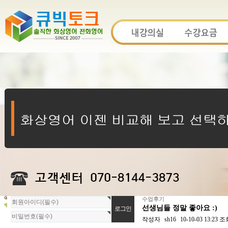
수업후기
회
선생님들 정말 좋아요 :)
원
로
작성자
sh16
10-10-03 13:23
조
그