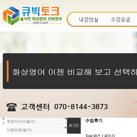
회
수업후기
원
로
그
Total 40건
1 페이지