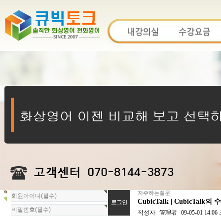
자주하는질문
회
CubicTalk | CubicTa
원
로
작성자
管理者
09-05-01 14:06
그