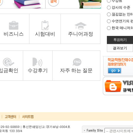
수강료
강사의 수준
끊김없는 인
수연연기의 
한국 매니저의
비즈니스
시험대비
주니어과정
결과보기
입금확인
수강후기
자주 하는 질문