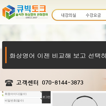
회
원
로
그