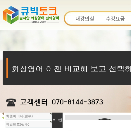
회
원
로
그