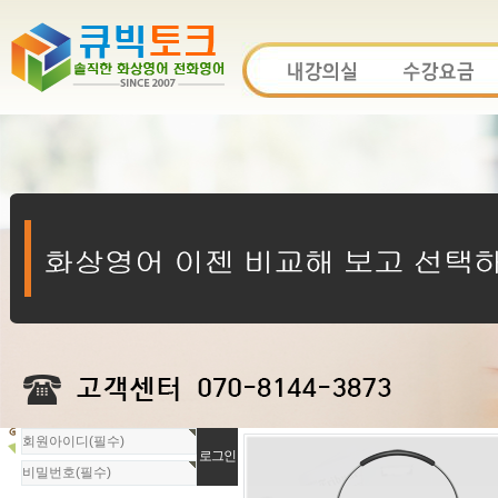
회
원
로
그