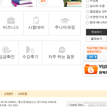
수강료
강사의 수준
끊김없는 인
수연연기의 
한국 매니저의
비즈니스
시험대비
주니어과정
결과보기
입금확인
수강후기
자주 하는 질문