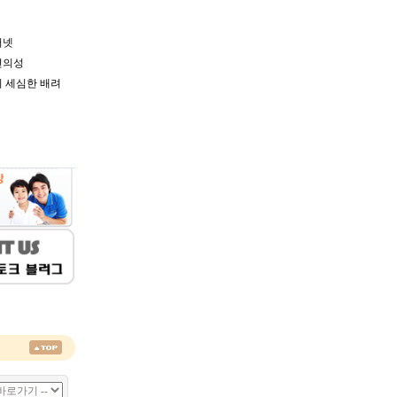
터넷
편의성
 세심한 배려