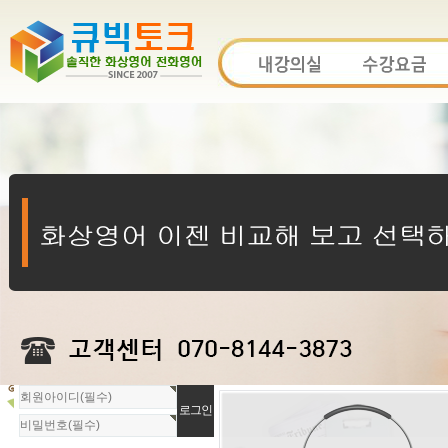
회
원
로
그