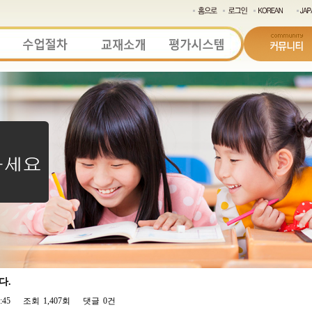
다.
:45
조회
1,407회
댓글
0건