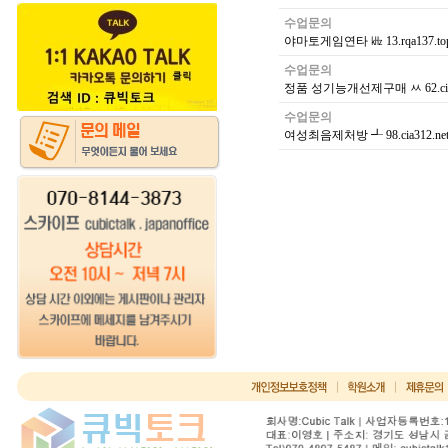
수업문의
야마토게임연타 ㎑ 13.rqa137.
수업문의
정품 성기능개선제구매 ㅆ 62.c
수업문의
여성최음제처방 ┹ 98.cia312