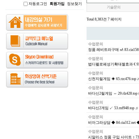
자동로그인
회원가입
정보찾기
인
기술문의
Total 8,383건
7 페이지
수업문의
정품 레비트라구매 ㎃ 83.cia15
수업문의
법디펠로페성기확대젤효과 € 93.
수업문의
신천지릴게임 ◈ 65.rzc476.to
수업문의
바다신2릴게임 ⇔ 29.rlz428.
수업문의
바다신2게임 ↙ 53.rnf948.t
수업문의
비아그라상담 ◆ 84.cia312.n
수업문의
시알리스 정품 구입 사이트 ↕ 73.