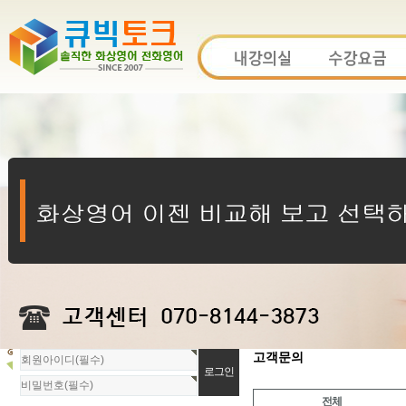
회
고객문의
원
로
전체
그