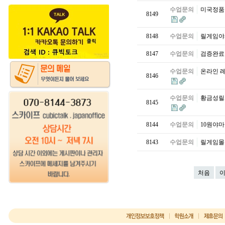
수업문의
미국정품아이
8149
8148
수업문의
릴게임야마토
8147
수업문의
검증완료릴
수업문의
온라인 레비
8146
수업문의
황금성릴게
8145
8144
수업문의
10원야마토
8143
수업문의
릴게임몰 ㉱
처음