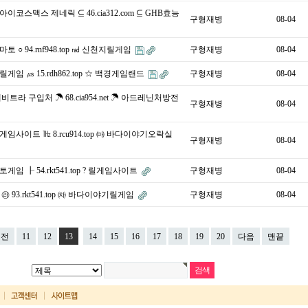
코스맥스 제네릭 ⊆ 46.cia312.com ⊆ GHB효능
구형재병
08-04
 ○ 94.rnf948.top ㎭ 신천지릴게임
구형재병
08-04
게임 ㎲ 15.rdh862.top ☆ 백경게임랜드
구형재병
08-04
트라 구입처 ☂ 68.cia954.net ☂ 아드레닌처방전
구형재병
08-04
임사이트 ㎔ 8.rcu914.top ㈒ 바다이야기오락실
구형재병
08-04
게임 ┠ 54.rkt541.top ? 릴게임사이트
구형재병
08-04
 93.rkt541.top ㈗ 바다이야기릴게임
구형재병
08-04
이전
11
12
13
14
15
16
17
18
19
20
다음
맨끝