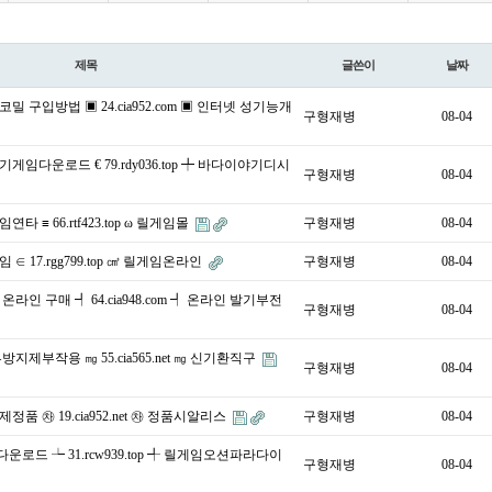
제목
글쓴이
날짜
밀 구입방법 ▣ 24.cia952.com ▣ 인터넷 성기능개
구형재병
08-04
게임다운로드 € 79.rdy036.top ╇ 바다이야기디시
구형재병
08-04
타 ≡ 66.rtf423.top ω 릴게임몰
구형재병
08-04
∈ 17.rgg799.top ㎤ 릴게임온라인
구형재병
08-04
라인 구매 ┩ 64.cia948.com ┩ 온라인 발기부전
구형재병
08-04
지제부작용 ㎎ 55.cia565.net ㎎ 신기환직구
구형재병
08-04
품 ㉷ 19.cia952.net ㉷ 정품시알리스
구형재병
08-04
다운로드 ┶ 31.rcw939.top ╃ 릴게임오션파라다이
구형재병
08-04