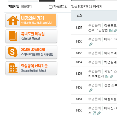
회원가입
정보찾기
자동로그인
Total 8,337건
13 페이지
번호
수업문의
정품프로코
8157
선제 구입방법
수업문의
바다이야기
8156
8155
수업문의
야마토게임연
8154
수업문의
백경릴게임 
수업문의
시알리스 온
8153
치료제판매
수업문의
정품 조루방
8152
8151
수업문의
여성최음제정
수업문의
바다신2 
8150
스