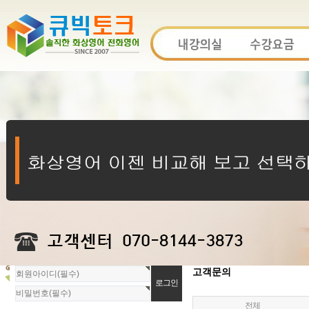
회
고객문의
원
로
전체
그