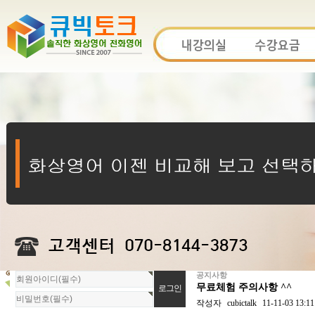
공지사항
회
무료체험 주의사항 ^^
원
로
작성자
cubictalk
11-11-03 13:11
그