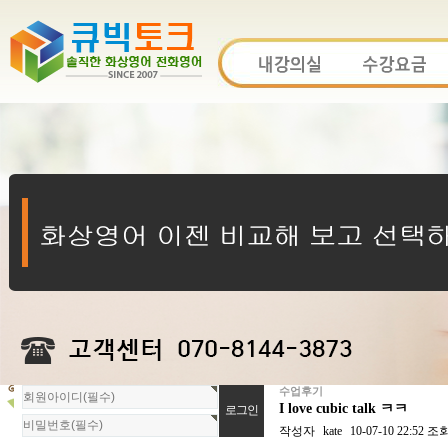
수업후기
회
I love cubic talk ㅋㅋ
원
로
작성자
kate
10-07-10 22:52
조
그