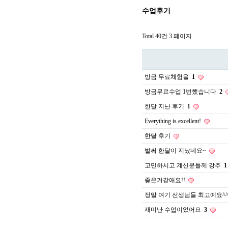
수업후기
Total 40건
3 페이지
방금 무료체험을
1
방금무료수업 1번했습니다
2
한달 지난 후기
1
Everything is excellent!
한달 후기
벌써 한달이 지났네요~
고민하시고 계신분들께 강추
1
좋은거같애요!!
정말 여기 선생님들 최고예요^
재미난 수업이었어요
3