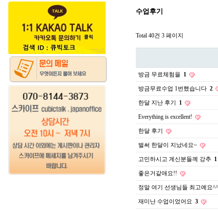
수업후기
Total 40건
3 페이지
방금 무료체험을
1
방금무료수업 1번했습니다
2
한달 지난 후기
1
Everything is excellent!
한달 후기
벌써 한달이 지났네요~
고민하시고 계신분들께 강추
1
좋은거같애요!!
정말 여기 선생님들 최고예요^
재미난 수업이었어요
3