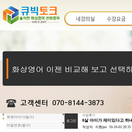
수업후기
회
8살 아이가 재미있다고 하네
원
로
작성자
지환jim
10-10-01 20:35
그