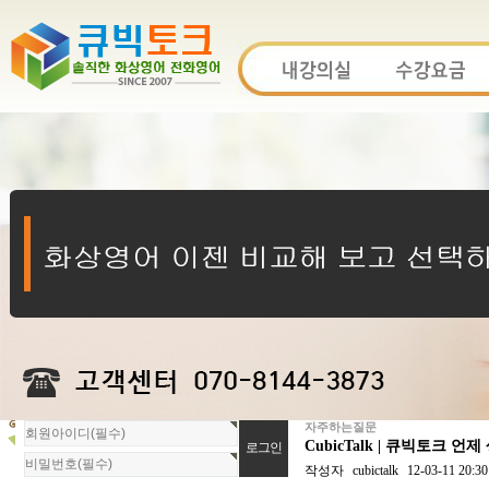
자주하는질문
회
CubicTalk | 큐빅토크
원
로
작성자
cubictalk
12-03-11 20:30
그