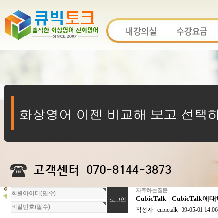
자주하는질문
회
CubicTalk | CubicTa
원
로
작성자
cubictalk
09-05-01 14:06
그