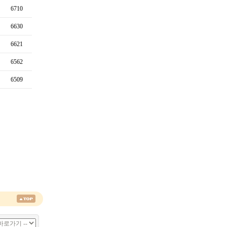
6710
6630
6621
6562
6509