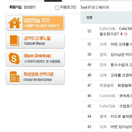
회원가입
정보찾기
자동로그인
Total 67건
2 페이지
번호
CubicTalk
Cubi
52
필요한가요?
4
51
교재
어떤 교재를 
50
강의
강사님은 어디
49
강의
횟수수업과 
48
교재
교재를 요청
47
회원탈퇴
회원탈퇴
46
CubicTalk
큐빅토
45
CubicTalk
수업료가
44
결제
카드로 결재한
43
강의
어떤 강사님이