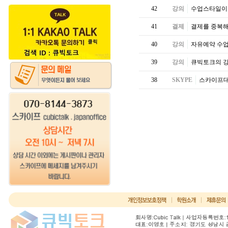
42
강의
수업스타일이
41
결제
결제를 중복해
40
강의
자유예약 수업
39
강의
큐빅토크의 강
38
SKYPE
스카이프