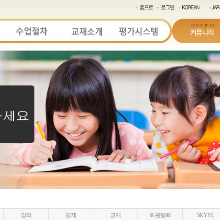
강의
결제
교재
회원탈퇴
SKYPE