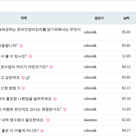
제목
글쓴이
날짜
cTalk제공하는 온라인영어강의를 받기위해서는 무엇이
cubictalk
05-01
사용합니까?
cubictalk
05-01
서 볼 수 있나요?
cubictalk
12-03
고정수업의 차이가 어떤건가요?
cubictalk
04-12
하고 싶은데요
cubictalk
05-01
 신청 방법
1
cubictalk
02-15
크의 좋은점 나쁜점을 알려주세요
cubictalk
05-10
 저렴한 편인데요 강사는 괜찮은가요?
cubictalk
12-03
 내역 영수증이 필요한데요.
daumimo
02-03
 좋은 지 어떻게 아나요?
cubictalk
04-17