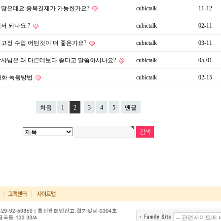
 많은데요 중복결제가 가능한가요?
cubictalk
11-12
서 되나요 ?
cubictalk
02-11
고정 수업 어떤것이 더 좋은가요?
cubictalk
03-11
사님은 왜 다른데보다 좋다고 말씀하시나요?
cubictalk
05-01
대화 녹음방법
cubictalk
02-15
처음
1
2
3
4
5
맨끝